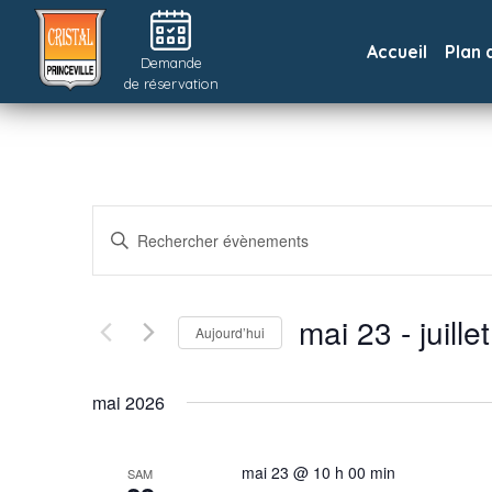
Accueil
Plan 
Demande
de réservation
RECHERCHE
Saisir
mot-
ET
clé.
Rechercher
NAVIGATION
mai 23
 - 
juille
Aujourd’hui
Évènements
DE
par
Sélectionnez
mot-
une
mai 2026
VUES
clé.
date.
ÉVÈNEMENTS
mai 23 @ 10 h 00 min
SAM