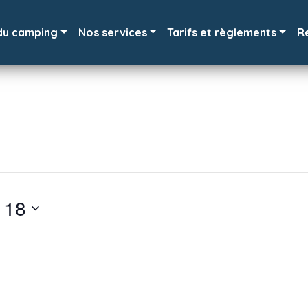
du camping
Nos services
Tarifs et règlements
R
t 18