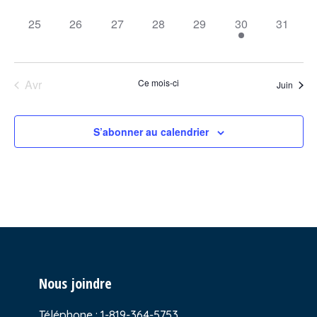
0
0
0
0
0
1
0
25
26
27
28
29
30
31
évènement,
évènement,
évènement,
évènement,
évènement,
évènement,
évèneme
Avr
Ce mois-ci
Juin
S’abonner au calendrier
Nous joindre
Téléphone :
1-819-364-5753